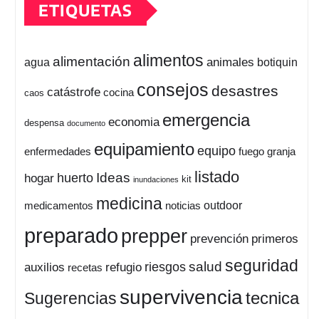
ETIQUETAS
alimentos
alimentación
animales
botiquin
agua
consejos
desastres
catástrofe
cocina
caos
emergencia
economia
despensa
documento
equipamiento
equipo
enfermedades
fuego
granja
listado
Ideas
huerto
hogar
kit
inundaciones
medicina
outdoor
medicamentos
noticias
preparado
prepper
prevención
primeros
seguridad
salud
auxilios
refugio
riesgos
recetas
supervivencia
tecnica
Sugerencias