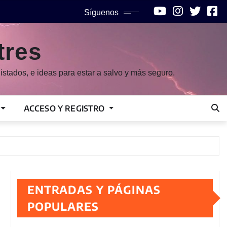
Síguenos
tres
istados, e ideas para estar a salvo y más seguro.
ACCESO Y REGISTRO
ENTRADAS Y PÁGINAS
POPULARES