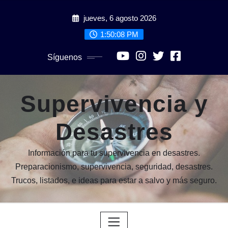
Saltar
jueves, 6 agosto 2026
al
contenido
1:50:10 PM
Síguenos
Supervivencia y
Desastres
Información para tu supervivencia en desastres.
Preparacionismo, supervivencia, seguridad, desastres.
Trucos, listados, e ideas para estar a salvo y más seguro.