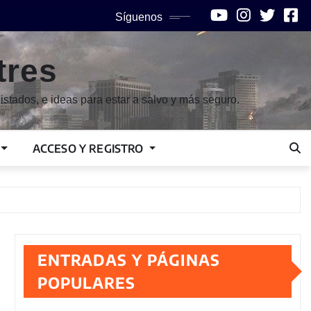
Síguenos
tres
istados, e ideas para estar a salvo y más seguro.
ACCESO Y REGISTRO
ENTRADAS Y PÁGINAS
POPULARES