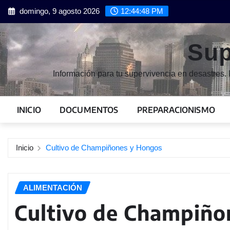
Saltar
domingo, 9 agosto 2026
12:44:50 PM
al
contenido
Sup
Información para tu supervivencia en desastres. 
INICIO
DOCUMENTOS
PREPARACIONISMO
Inicio
Cultivo de Champiñones y Hongos
ALIMENTACIÓN
Cultivo de Champiño