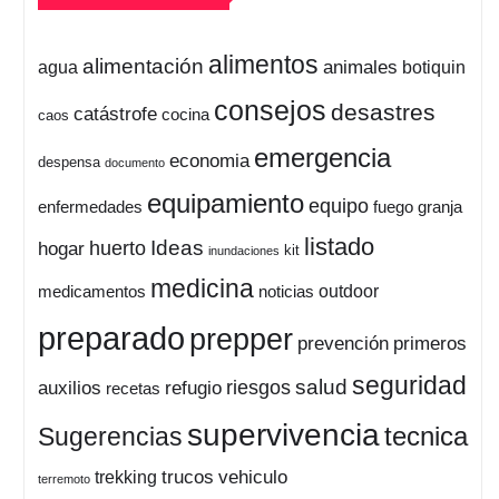
alimentos
alimentación
animales
botiquin
agua
consejos
desastres
catástrofe
cocina
caos
emergencia
economia
despensa
documento
equipamiento
equipo
enfermedades
fuego
granja
listado
Ideas
huerto
hogar
kit
inundaciones
medicina
outdoor
medicamentos
noticias
preparado
prepper
prevención
primeros
seguridad
salud
auxilios
refugio
riesgos
recetas
supervivencia
tecnica
Sugerencias
trucos
vehiculo
trekking
terremoto