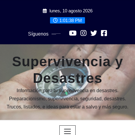
Saltar
lunes, 10 agosto 2026
al
contenido
1:01:39 PM
Síguenos
Supervivencia y
Desastres
Información para tu supervivencia en desastres.
Preparacionismo, supervivencia, seguridad, desastres.
Trucos, listados, e ideas para estar a salvo y más seguro.