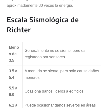
aproximadamente 30 veces la energía.
Escala Sismológica de
Richter
Meno
Generalmente no se siente, pero es
s de
registrado por sensores
3.5
3.5 a
A menudo se siente, pero sólo causa daños
5.4
menores
5.5 a
Ocasiona daños ligeros a edificios
6.0
6.1 a
Puede ocasionar daños severos en áreas