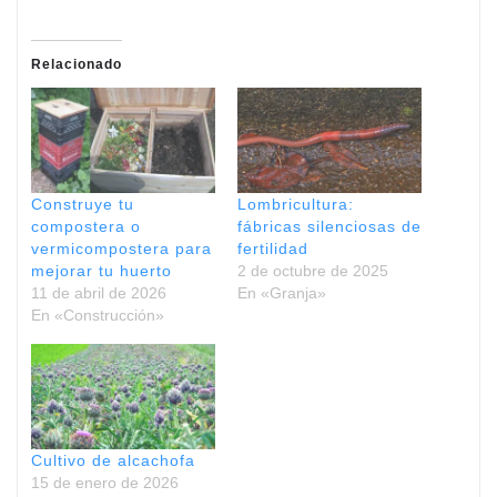
Relacionado
Construye tu
Lombricultura:
compostera o
fábricas silenciosas de
vermicompostera para
fertilidad
mejorar tu huerto
2 de octubre de 2025
11 de abril de 2026
En «Granja»
En «Construcción»
Cultivo de alcachofa
15 de enero de 2026