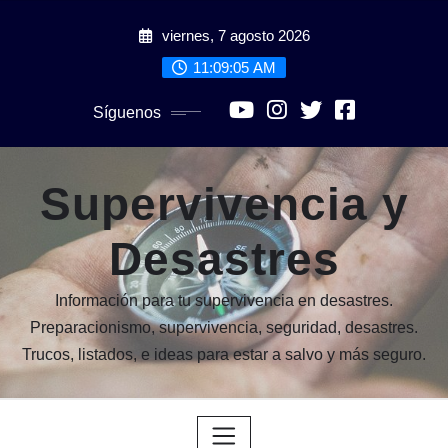
Saltar
viernes, 7 agosto 2026
al
contenido
11:09:07 AM
Síguenos
Supervivencia y
Desastres
Información para tu supervivencia en desastres.
Preparacionismo, supervivencia, seguridad, desastres.
Trucos, listados, e ideas para estar a salvo y más seguro.