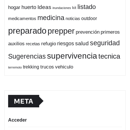
listado
Ideas
huerto
hogar
kit
inundaciones
medicina
outdoor
medicamentos
noticias
preparado
prepper
prevención
primeros
seguridad
salud
auxilios
refugio
riesgos
recetas
supervivencia
tecnica
Sugerencias
trucos
vehiculo
trekking
terremoto
META
Acceder