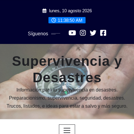
Saltar
lunes, 10 agosto 2026
al
contenido
11:38:51 AM
Síguenos
Supervivencia y
Desastres
Información para tu supervivencia en desastres.
Preparacionismo, supervivencia, seguridad, desastres.
Trucos, listados, e ideas para estar a salvo y más seguro.