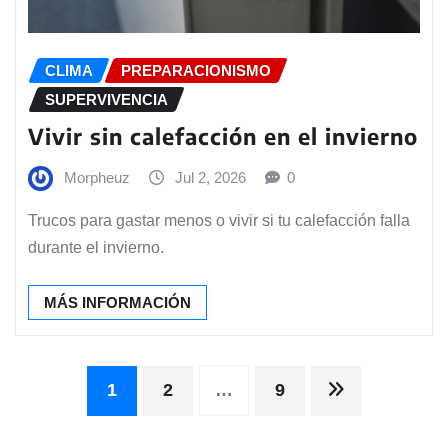
CLIMA
PREPARACIONISMO
SUPERVIVENCIA
Vivir sin calefacción en el invierno
Morpheuz
Jul 2, 2026
0
Trucos para gastar menos o vivir si tu calefacción falla
durante el invierno.
MÁS INFORMACIÓN
Paginación
1
2
…
9