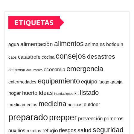
ETIQUETAS
alimentos
alimentación
animales
botiquin
agua
consejos
desastres
catástrofe
cocina
caos
emergencia
economia
despensa
documento
equipamiento
equipo
enfermedades
fuego
granja
listado
Ideas
huerto
hogar
kit
inundaciones
medicina
outdoor
medicamentos
noticias
preparado
prepper
prevención
primeros
seguridad
salud
auxilios
refugio
riesgos
recetas