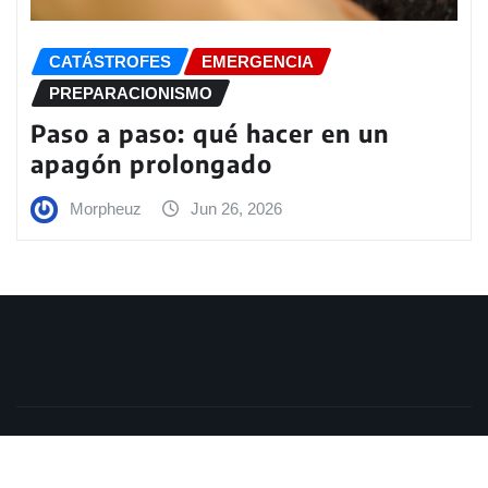
CATÁSTROFES
EMERGENCIA
PREPARACIONISMO
Paso a paso: qué hacer en un
apagón prolongado
Morpheuz
Jun 26, 2026
Copyright © 2026 | Funciona con
WordPress
|
Seattle
News
de
ThemeArile