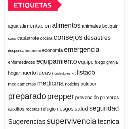
ETIQUETAS
alimentos
alimentación
animales
botiquin
agua
consejos
desastres
catástrofe
cocina
caos
emergencia
economia
despensa
documento
equipamiento
equipo
enfermedades
fuego
granja
listado
Ideas
huerto
hogar
kit
inundaciones
medicina
outdoor
medicamentos
noticias
preparado
prepper
prevención
primeros
seguridad
salud
auxilios
refugio
riesgos
recetas
supervivencia
tecnica
Sugerencias