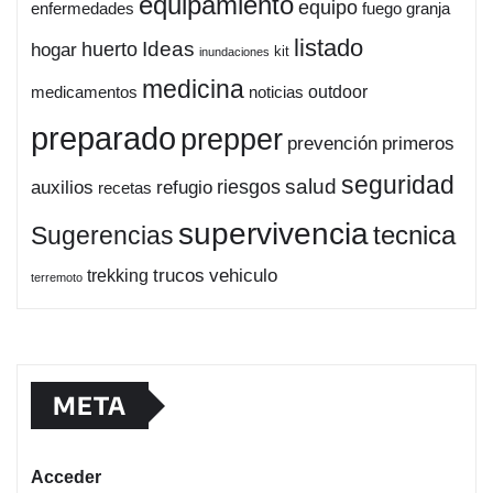
equipamiento
equipo
enfermedades
fuego
granja
listado
Ideas
huerto
hogar
kit
inundaciones
medicina
outdoor
medicamentos
noticias
preparado
prepper
prevención
primeros
seguridad
salud
auxilios
refugio
riesgos
recetas
supervivencia
tecnica
Sugerencias
trucos
vehiculo
trekking
terremoto
META
Acceder