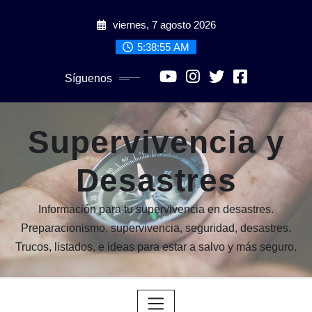
Saltar
viernes, 7 agosto 2026
al
contenido
5:38:57 AM
Síguenos
Supervivencia y
Desastres
Información para tu supervivencia en desastres.
Preparacionismo, supervivencia, seguridad, desastres.
Trucos, listados, e ideas para estar a salvo y más seguro.