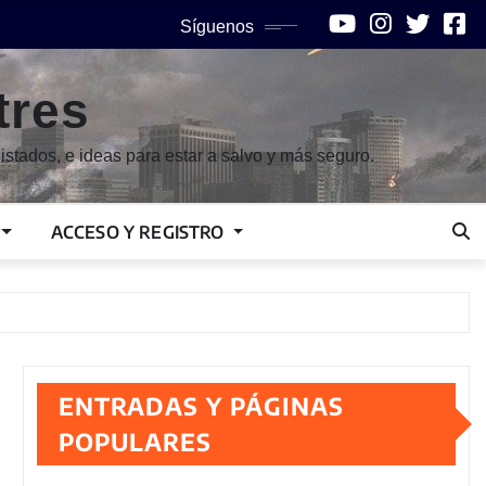
Síguenos
tres
istados, e ideas para estar a salvo y más seguro.
ACCESO Y REGISTRO
ENTRADAS Y PÁGINAS
POPULARES