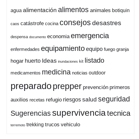
alimentos
alimentación
animales
botiquin
agua
consejos
desastres
catástrofe
cocina
caos
emergencia
economia
despensa
documento
equipamiento
equipo
enfermedades
fuego
granja
listado
Ideas
huerto
hogar
kit
inundaciones
medicina
outdoor
medicamentos
noticias
preparado
prepper
prevención
primeros
seguridad
salud
auxilios
refugio
riesgos
recetas
supervivencia
tecnica
Sugerencias
trucos
vehiculo
trekking
terremoto