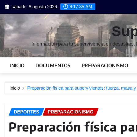
Saltar
sábado, 8 agosto 2026
9:17:36 AM
al
contenido
Sup
Información para tu supervivencia en desastres. 
INICIO
DOCUMENTOS
PREPARACIONISMO
Inicio
Preparación física para supervivientes: fuerza, masa y
DEPORTES
PREPARACIONISMO
Preparación física pa