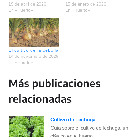
19 de abril de 2026
15 de enero de 2026
.
En «Huerto»
En «Huerto»
.
El cultivo de la cebolla
14 de noviembre de 2025
En «Huerto»
Más publicaciones
relacionadas
Cultivo de Lechuga
Guía sobre el cultivo de lechuga, un
clásico en el huerto.