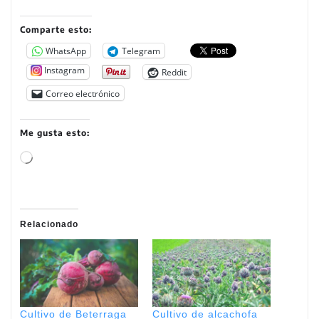
Comparte esto:
WhatsApp
Telegram
Instagram
Reddit
Correo electrónico
Me gusta esto:
C
a
r
g
Relacionado
a
n
d
o
.
Cultivo de Beterraga
Cultivo de alcachofa