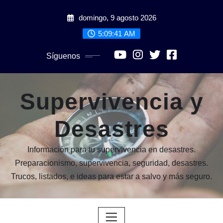
Saltar
domingo, 9 agosto 2026
al
contenido
5:09:43 AM
Síguenos
Supervivencia y
Desastres
Información para tu supervivencia en desastres.
Preparacionismo, supervivencia, seguridad, desastres.
Trucos, listados, e ideas para estar a salvo y más seguro.