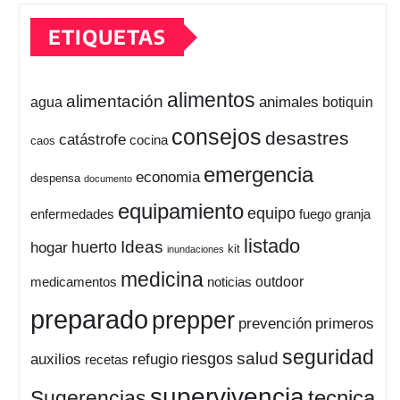
ETIQUETAS
alimentos
alimentación
animales
botiquin
agua
consejos
desastres
catástrofe
cocina
caos
emergencia
economia
despensa
documento
equipamiento
equipo
enfermedades
fuego
granja
listado
Ideas
huerto
hogar
kit
inundaciones
medicina
outdoor
medicamentos
noticias
preparado
prepper
prevención
primeros
seguridad
salud
auxilios
refugio
riesgos
recetas
supervivencia
tecnica
Sugerencias