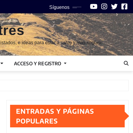
Síguenos
tres
istados, e ideas para estar a salvo y más seguro.
ACCESO Y REGISTRO
ENTRADAS Y PÁGINAS
POPULARES