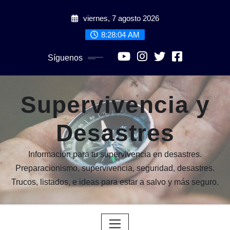
Saltar
viernes, 7 agosto 2026
al
contenido
8:28:05 AM
Síguenos
Supervivencia y
Desastres
Información para tu supervivencia en desastres.
Preparacionismo, supervivencia, seguridad, desastres.
Trucos, listados, e ideas para estar a salvo y más seguro.