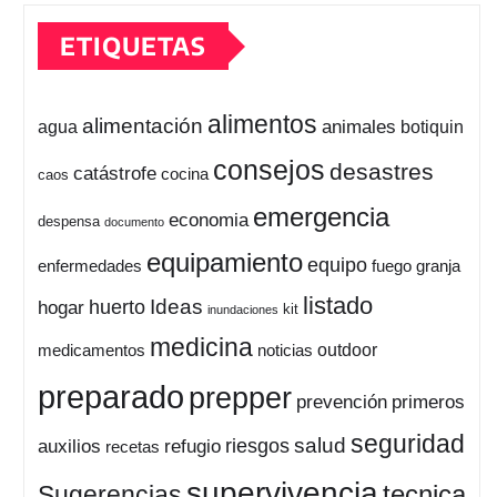
ETIQUETAS
alimentos
alimentación
animales
botiquin
agua
consejos
desastres
catástrofe
cocina
caos
emergencia
economia
despensa
documento
equipamiento
equipo
enfermedades
fuego
granja
listado
Ideas
huerto
hogar
kit
inundaciones
medicina
outdoor
medicamentos
noticias
preparado
prepper
prevención
primeros
seguridad
salud
auxilios
refugio
riesgos
recetas
supervivencia
tecnica
Sugerencias