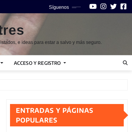
Síguenos
tres
istados, e ideas para estar a salvo y más seguro.
ACCESO Y REGISTRO
ENTRADAS Y PÁGINAS
POPULARES