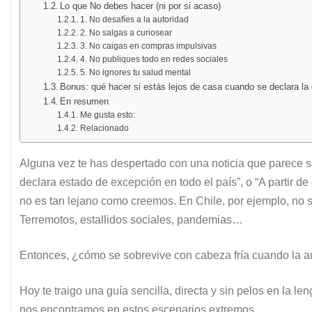
Lo que No debes hacer (ni por si acaso)
1. No desafíes a la autoridad
2. No salgas a curiosear
3. No caigas en compras impulsivas
4. No publiques todo en redes sociales
5. No ignores tu salud mental
Bonus: qué hacer si estás lejos de casa cuando se declara l
En resumen
Me gusta esto:
Relacionado
Alguna vez te has despertado con una noticia que parece sa
declara estado de excepción en todo el país”, o “A partir de 
no es tan lejano como creemos. En Chile, por ejemplo, no 
Terremotos, estallidos sociales, pandemias…
Entonces, ¿cómo se sobrevive con cabeza fría cuando la au
Hoy te traigo una guía sencilla, directa y sin pelos en la l
nos encontramos en estos escenarios extremos.