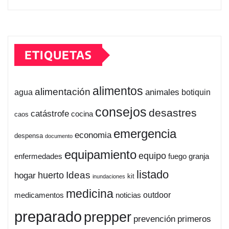
ETIQUETAS
alimentos
alimentación
animales
botiquin
agua
consejos
desastres
catástrofe
cocina
caos
emergencia
economia
despensa
documento
equipamiento
equipo
enfermedades
fuego
granja
listado
Ideas
huerto
hogar
kit
inundaciones
medicina
outdoor
medicamentos
noticias
preparado
prepper
prevención
primeros