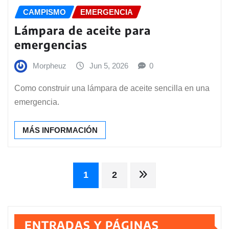
CAMPISMO
EMERGENCIA
Lámpara de aceite para
emergencias
Morpheuz
Jun 5, 2026
0
Como construir una lámpara de aceite sencilla en una
emergencia.
MÁS INFORMACIÓN
Paginación
1
2
de
ENTRADAS Y PÁGINAS