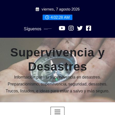
Saltar
viernes, 7 agosto 2026
al
contenido
4:02:30 AM
Síguenos
Supervivencia y
Desastres
Información para tu supervivencia en desastres.
Preparacionismo, supervivencia, seguridad, desastres.
Trucos, listados, e ideas para estar a salvo y más seguro.