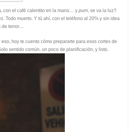
a, con el café calentito en la mano… y
pum
, se va la luz?
z. Todo muerto. Y tú ahí, con el teléfono al 20% y sin idea
a de terror…
 eso, hoy te cuento cómo prepararte para esos cortes de
olo sentido común, un poco de planificación, y listo.