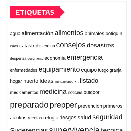
ETIQUETAS
alimentos
alimentación
animales
botiquin
agua
consejos
desastres
catástrofe
cocina
caos
emergencia
economia
despensa
documento
equipamiento
equipo
enfermedades
fuego
granja
listado
Ideas
huerto
hogar
kit
inundaciones
medicina
outdoor
medicamentos
noticias
preparado
prepper
prevención
primeros
seguridad
salud
auxilios
refugio
riesgos
recetas
supervivencia
tecnica
Sugerencias