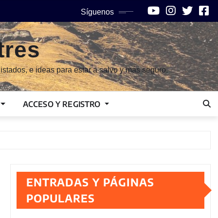
Síguenos
tres
istados, e ideas para estar a salvo y más seguro.
ACCESO Y REGISTRO
ENTRADAS Y PÁGINAS
POPULARES