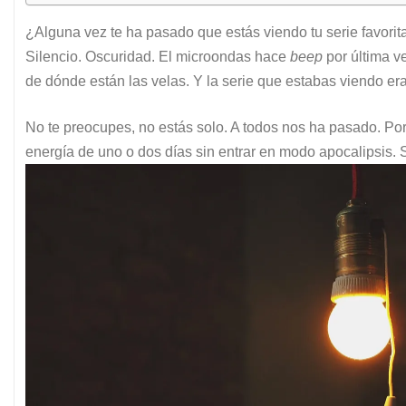
¿Alguna vez te ha pasado que estás viendo tu serie favorit
Silencio. Oscuridad. El microondas hace
beep
por última ve
de dónde están las velas. Y la serie que estabas viendo er
No te preocupes, no estás solo. A todos nos ha pasado. Por
energía de uno o dos días sin entrar en modo apocalipsis. S