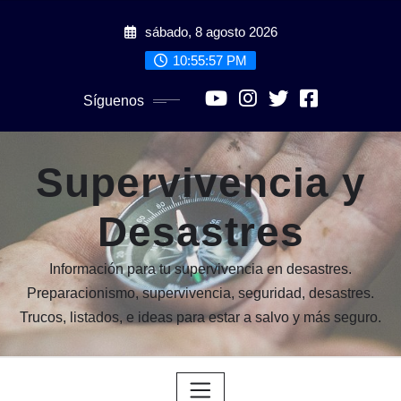
Saltar
sábado, 8 agosto 2026
al
contenido
10:55:58 PM
Síguenos
Supervivencia y
Desastres
Información para tu supervivencia en desastres.
Preparacionismo, supervivencia, seguridad, desastres.
Trucos, listados, e ideas para estar a salvo y más seguro.