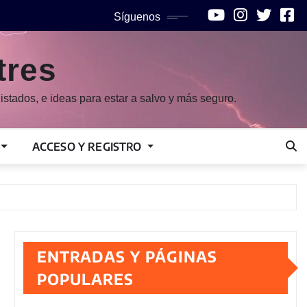
Síguenos
tres
istados, e ideas para estar a salvo y más seguro.
ACCESO Y REGISTRO
ENTRADAS Y PÁGINAS
POPULARES