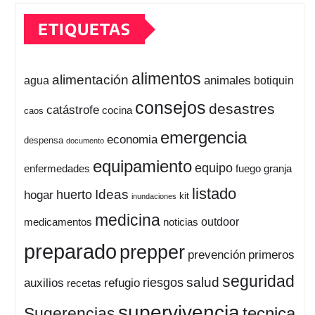
ETIQUETAS
alimentos
alimentación
animales
botiquin
agua
consejos
desastres
catástrofe
cocina
caos
emergencia
economia
despensa
documento
equipamiento
equipo
enfermedades
fuego
granja
listado
Ideas
huerto
hogar
kit
inundaciones
medicina
outdoor
medicamentos
noticias
preparado
prepper
prevención
primeros
seguridad
salud
auxilios
refugio
riesgos
recetas
supervivencia
tecnica
Sugerencias