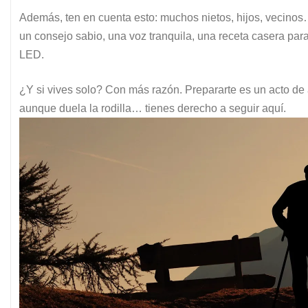
Además, ten en cuenta esto: muchos nietos, hijos, vecino
un consejo sabio, una voz tranquila, una receta casera pa
LED.
¿Y si vives solo? Con más razón. Prepararte es un acto de
aunque duela la rodilla… tienes derecho a seguir aquí.