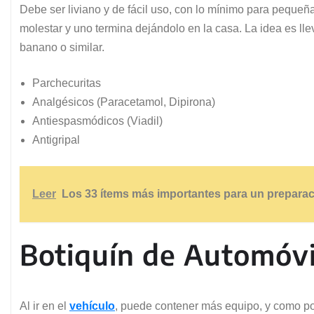
Debe ser liviano y de fácil uso, con lo mínimo para peque
molestar y uno termina dejándolo en la casa. La idea es ll
banano o similar.
Parchecuritas
Analgésicos (Paracetamol, Dipirona)
Antiespasmódicos (Viadil)
Antigripal
Leer
Los 33 ítems más importantes para un preparac
Botiquín de Automóvi
Al ir en el
vehículo
, puede contener más equipo, y como po