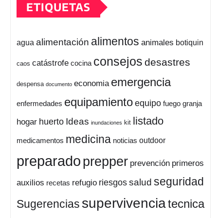
ETIQUETAS
alimentos
alimentación
animales
botiquin
agua
consejos
desastres
catástrofe
cocina
caos
emergencia
economia
despensa
documento
equipamiento
equipo
enfermedades
fuego
granja
listado
Ideas
huerto
hogar
kit
inundaciones
medicina
outdoor
medicamentos
noticias
preparado
prepper
prevención
primeros
seguridad
salud
auxilios
refugio
riesgos
recetas
supervivencia
tecnica
Sugerencias