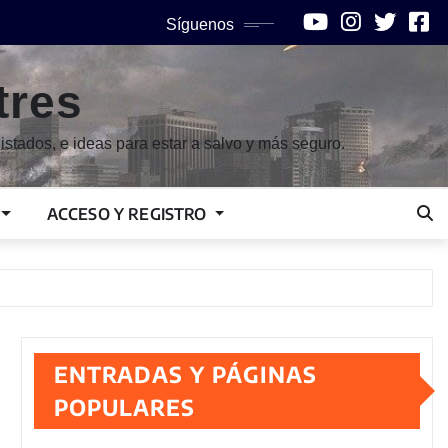
Síguenos
tres
istados, e ideas para estar a salvo y más seguro.
ACCESO Y REGISTRO
ENTRADAS Y PÁGINAS
POPULARES