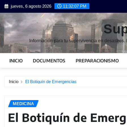
Saltar
jueves, 6 agosto 2026
11:32:09 PM
al
contenido
Sup
Información para tu supervivencia en desastres. 
INICIO
DOCUMENTOS
PREPARACIONISMO
Inicio
El Botiquín de Emergencias
MEDICINA
El Botiquín de Emerg