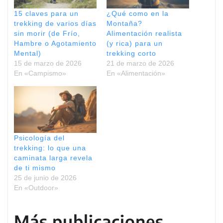
.
15 claves para un
¿Qué como en la
trekking de varios días
Montaña?
.
sin morir (de Frío,
Alimentación realista
.
Hambre o Agotamiento
(y rica) para un
Mental)
trekking corto
15 de marzo de 2026
21 de marzo de 2026
En «Campismo»
En «Alimentación»
Psicología del
trekking: lo que una
caminata larga revela
de ti mismo
25 de junio de 2026
En «Outdoor»
Más publicaciones