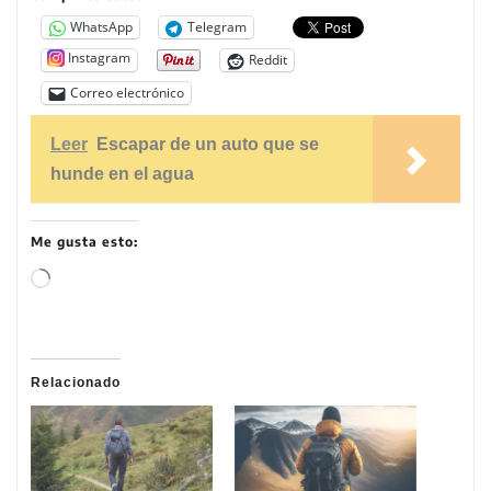
WhatsApp
Telegram
Instagram
Reddit
Correo electrónico
Leer
Escapar de un auto que se
hunde en el agua
Me gusta esto:
C
a
r
g
Relacionado
a
n
d
o