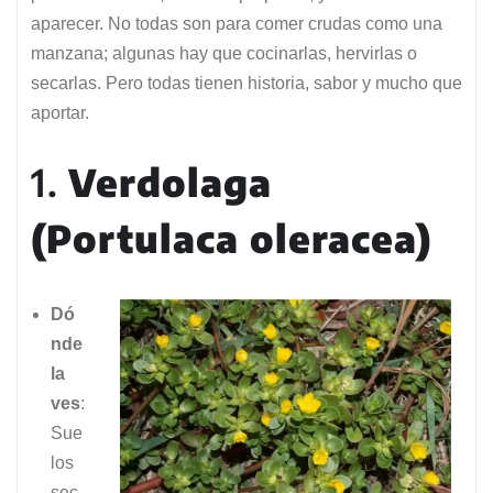
aparecer. No todas son para comer crudas como una
manzana; algunas hay que cocinarlas, hervirlas o
secarlas. Pero todas tienen historia, sabor y mucho que
aportar.
1.
Verdolaga
(Portulaca oleracea)
Dó
nde
la
ves
:
Sue
los
sec