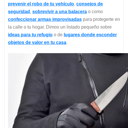
prevenir el robo de tu vehículo
,
consejos de
seguridad
,
sobrevivir a una balacera
o como
confeccionar armas improvisadas
para protegerte en
la calle o tu hogar. Dimos un listado pequeño sobre
ideas para tu refugio
o de
lugares donde esconder
objetos de valor en tu casa
.