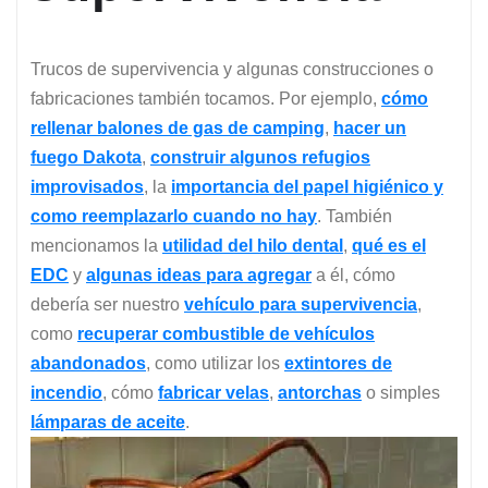
Trucos de supervivencia y algunas construcciones o
fabricaciones también tocamos. Por ejemplo,
cómo
rellenar balones de gas de camping
,
hacer un
fuego Dakota
,
construir algunos refugios
improvisados
, la
importancia del papel higiénico y
como reemplazarlo cuando no hay
. También
mencionamos la
utilidad del hilo dental
,
qué es el
EDC
y
algunas ideas para agregar
a él, cómo
debería ser nuestro
vehículo para supervivencia
,
como
recuperar combustible de vehículos
abandonados
, como utilizar los
extintores de
incendio
, cómo
fabricar velas
,
antorchas
o simples
lámparas de aceite
.